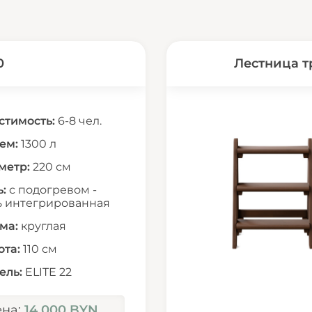
0
Лестница т
стимость:
6-8 чел.
ем:
1300 л
метр:
220 см
:
с подогревом -
ь интегрированная
ма:
круглая
ота:
110 см
ель:
ELITE 22
ена:
14 000 BYN