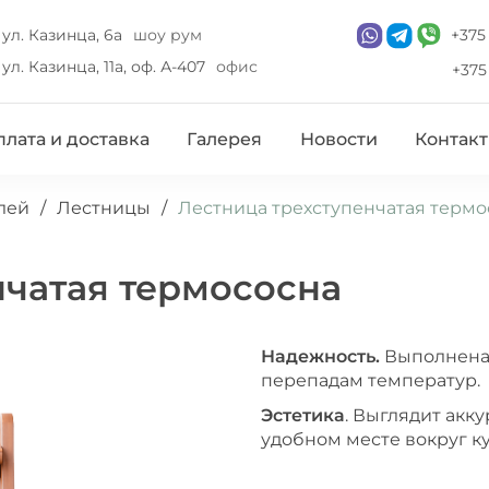
 ул. Казинца, 6а
шоу рум
+375 
 ул. Казинца, 11а, оф. А-407
офис
+375 
лата и доставка
Галерея
Новости
Контак
лей
/
Лестницы
/
Лестница трехступенчатая термо
нчатая термососна
Надежность.
Выполнена 
перепадам температур.
Эстетика
. Выглядит акк
удобном месте вокруг к