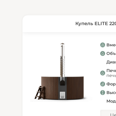
Купель ELITE 22
Вме
Объ
Диа
Печь
печ
Фор
Выс
Мод
Ц